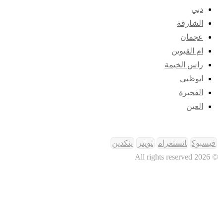
دبي
الشارقة
عجمان
ام القيوين
راس الخيمة
ابوظبي
الفجيرة
العين
فيسبوك
انستغرام
تويتر
ينكدين
© 2026 All rights reserved