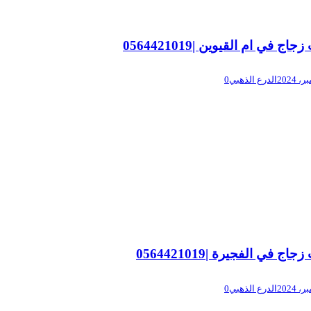
اج في ام القيوين |0564421019
الدرع الذهبي
0
اج في الفجيرة |0564421019
الدرع الذهبي
0