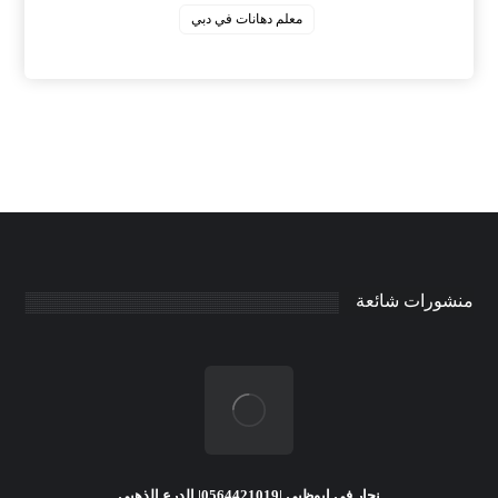
معلم دهانات في دبي
منشورات شائعة
نجار في ابوظبي |0564421019| الدرع الذهبي