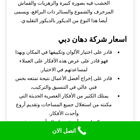
الخشب فيه بصورة كبيرة والزهريات والقماش
المزخرف والشموع والستائر ذات البراقع، ويسمى
أيضا هذا النوع من الديكور بالديكور التقليدي.
اسعار شركة دهان دبي
قادر على اختيار الألوان وتكييفها في المكان وبهذا
فهو قادر على عرض هذه الأفكار على العملاء
لمساعدتهم في الاختيار.
قادر على إخراج أفضل الأعمال نتيجة تمتعه بحس
فني عالي في التنسيق والتركيب
.
يمتلك الكثير من الأفكار العصرية الحديثة التي
مكنته من استغلال جميع المساحات وتقديم أروع
وأحدث الأفكار.
متمكن لدرجة أنه يقوم بإصلاح أي عيوب في
اتصل الان
الجدران وذلك قبل البدء في أعمال الدهان، حتى
يكون الشكل في النهاية منسق وجذاب