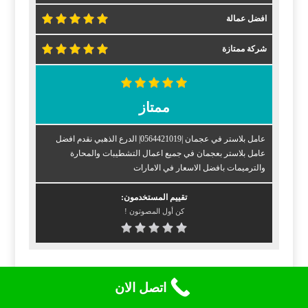
افضل عمالة
شركة ممتازة
ممتاز
عامل بلاستر في عجمان |0564421019| الدرع الذهبي نقدم افضل
عامل بلاستر بعجمان في جميع اعمال التشطيبات والمحارة
والترميمات بافضل الاسعار في الامارات
تقييم المستخدمون:
كن أول المصوتون !
اتصل الان
Posted by
الدرع الذهبي