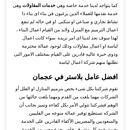
كما يتواجد لدينا خدمة خاصة وهي
خدمات المقاولات
وهى
خدمة نقدمها للعملاء الذين يرغبون في بناء اى بناء ذا
نشاط تجاري و صناعي او سكنى او في حاله لم تنفع
اعمال الترميم مع المنزل ولابد من القيام اعمال البناء ،
لهذا سوف تجد لدينا اى امر تريده سواء كانت اعمال
لياسة او اعمال مقاولات وذلك لوجود عمالة محترمة
وذوى خبرة عاليه قادرين على القيام بمختلف الامور التى
تطلبها منهم شركة اعمال لياسة
افضل عامل بلاستر في عجمان
تقوم شركتنا بكل شىء يخص بترميم المنازل او الفلل أو
الشركات مهما بلغت من القدم ومهما بلغت حالتها من
الوهم فشركتنا تتولي الأمر بكل كفاءه وتميز بجانب أن
الشركه تستطيع توفير عمالة منوعه من الفلبيين
والسعوديين والمصريين الأكفاء القادرين على الخدمة
بحيث يقوم كل مشرف خاص بجزء معين من الخدمة