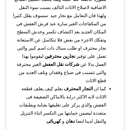
الاضافية لاصلاح الاثاث التالف بسبب سوء النقل
ولهذا فان التعامل مع نجار جيد سسوف يقلل كثيرا
من المكفاجات الغير سارة عند فرش العفش فى
المكان الجديد بعد اكتشاف تكسر وخدش السطح
وتفكك الاجزء من بعض فلا تتكاسل عن الاستعانة
نجار محترف او طلب سباك ذات اسم كبير والتي
تعمل على توفير
نجارين محترفين
ليقوموا بهذا
العمل بدلا عن
شركات نقل العفش
الغير محترفة
والتي تتسبب في ضياع وفقدان وتلف العديد من
قطع الاثاث
كما ان
النجار المحترف
يعلم كيف يغلف قطعة
الاثاث لانه الاكثر دراية بالاماكن الضعيفة فى
العفش والذي يركز على تغليفها بعناية وبطبقات
متعددة ليضمن حمايتها من التكسر اثناء التنزيل
والنقل لدينا ايضا
دهان
و
كهربائى