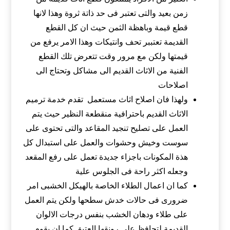
زمن بعيد والتى تعتبر فى حد ذاتة ثروة وهذا لانها
قطع قيمة وباهظة الثمن حيث ان كل القطع
القديمة تعتببر تحف وانتيكات وهذا الامر يرفع من
قيمتها ولكن مع مرور وقت تتعرض تلك القطع
الفنية من الاثاث القديم الى مشاكل وتحتاج الى
اصلاحات
ولهذا فان اصلاح اثاث مستعمل تقدم خدمة ترميم
الاثاث القديم باحترافية منقطعة النظير حيث يتم
العمل على تصليح تنجيد المقاعد والتى تحتوى على
سوست وخيش وحشوات والعمل على استبدال كل
هذة المكونات باجزاء جديدة تعمل على رفع المقعد
وجعله اكثر راحة فى الجلوس علية
كما ان اعمال الطلاء الخاصة بالهيكل الخشبى امر
ضرورى فى حالات خدش سطحها ولكن يتم العمل
على طلاء ودهان الخشب بنفس درجات الالوان
القديمة لتحافظ على رونقها العتيق كما ان يقوم