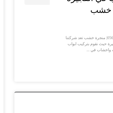
تركيب ابواب واخشاب في الفجيرة |0564421019| منجرة خشب تعد شركتنا
فجيرة حيث نقوم بتركيب ابواب
 واخشاب في ...