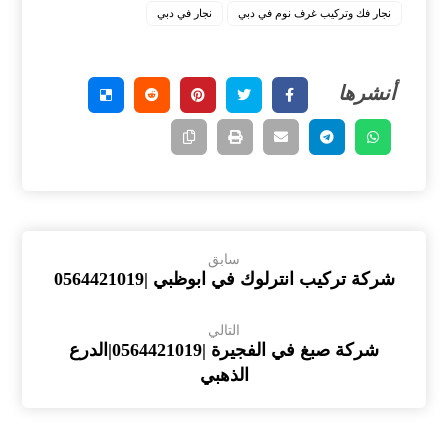
نجار فك وتركيب غرف نوم في دبي
نجار في دبي
سابق
شركة تركيب انترلوك في ابوظبي |0564421019
التالي
شركة صبغ في الفجيرة |0564421019|الدرع
الذهبي