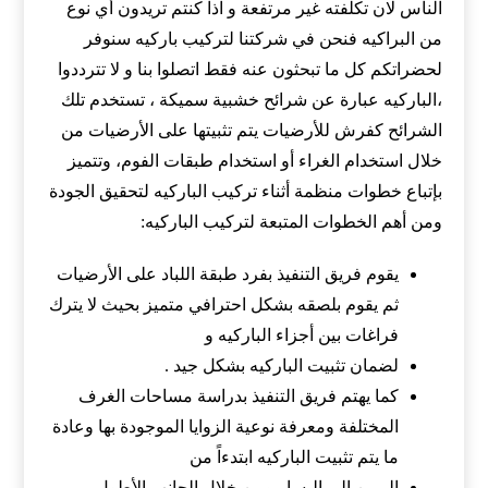
الناس لان تكلفته غير مرتفعة و اذا كنتم تريدون أي نوع
من البراكيه فنحن في شركتنا لتركيب باركيه سنوفر
لحضراتكم كل ما تبحثون عنه فقط اتصلوا بنا و لا تترددوا
،الباركيه عبارة عن شرائح خشبية سميكة ، تستخدم تلك
الشرائح كفرش للأرضيات يتم تثبيتها على الأرضيات من
خلال استخدام الغراء أو استخدام طبقات الفوم، وتتميز
بإتباع خطوات منظمة أثناء تركيب الباركيه لتحقيق الجودة
ومن أهم الخطوات المتبعة لتركيب الباركيه:
يقوم فريق التنفيذ بفرد طبقة اللباد على الأرضيات
ثم يقوم بلصقه بشكل احترافي متميز بحيث لا يترك
فراغات بين أجزاء الباركيه و
لضمان تثبيت الباركيه بشكل جيد .
كما يهتم فريق التنفيذ بدراسة مساحات الغرف
المختلفة ومعرفة نوعية الزوايا الموجودة بها وعادة
ما يتم تثبيت الباركيه ابتدءاً من
اليمين إلى اليسار ومن خلال الجانب الأطول