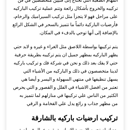
المهام الصعبة التي تحتاج إلى فنيين متخصصين في فن
تركيبه والخروج بأشكال رائعة وتتم عملية تركيب الباركيه
على مراحل فهو لا يتجزأ مثل تركيب السيراميك والرخام،
فأرضيات الباركية دائماً ما تتميز بالسحر في الشكل الرائع
بالإضافة إلى أنها توحي بالدفء في المكان.
يتم تركيبها بواسطة اللاصق مثل الغراء و غيره و لابد حتي
يظهر الباركيه بمظهر جميل ان يتم تركيبه بطريقة حرفية
حتي لا يفك بعد ذلك و نحن في شركة فك و تركيب باركيه
لدينا متخصصون في ذلك و الباركيه من الأشياء التي
يسهل تنظيفها في منتهي السهولة و اليسر و أيضا هي
تعتبر من افضل الاشياء في الفلل و القصور و التي يحرص
الكثير من الناس علي تركيبها في منازلهم لما تتميز به
من مظهر جذاب و رائع يدل علي الفخامة و الرقي
تركيب ارضيات باركيه بالشارقة
بعد اتمام تجهيز الارضية الاساسية يقوم عمال في لصق