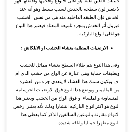
حبيبات الفلين طبعا هو أغلى الأنواع وأفخمها وأفضلها فهو
لا يتغير لون سطحه بالخدش لسبب بسيط وهو أنه عند
الخدش فإن الطبقه الداخليه منه هي من نفس الخشب
فيزول أثر الخدش بمجرد تلميعه المعتاد فيعتبر هذا النوع
هو اغلى انواع الباركيه .
الارضيات المطلية بغشاء الخشب او الابلكاش :
وفى هذا النوع يتم طلاء السطح بغشاء مماثل للخشب
وبطبقات حماية وهى عبارة عن الواح من خشب الدى ام
اف ويكون سمك هذا الغشاء لا يتعدى جزء من العشرة
من الملليمتر ويوضع هذا النوع فوق الارضيات الخرسانية
المتساوية والملساء او فوق الواح من الخشب ويعتبر هذا
النوع هو اكثر انواع الباركيه انتشارا وذلك لأنه يعتبر ارخص
الانواع مقارنة بالنوعين السالفين الذكر كما يعطى هذا
النوع مظهرا جماليا واناقة شديدة