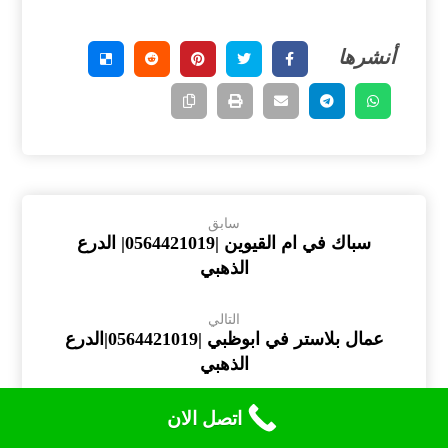
سابق
سباك في ام القيوين |0564421019| الدرع
الذهبي
التالي
عمال بلاستر في ابوظبي |0564421019|الدرع
الذهبي
اتصل الان