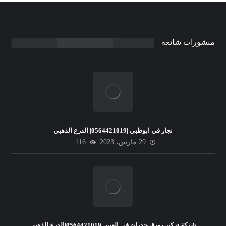
منشورات شائعة
نجار في ابوظبي |0564421019| الدرع الذهبي
29 مارس، 2023
116
شركة تركيب ورق جدران في العين |0564421019|الدرع الذهبي