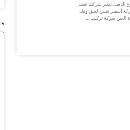
 باركية العين |0564421019| الدرع الذهبي تعتبر شركتنا افضل
لشركة أشطر فنيين لصق وفك
 العين شركة تركيب ...
فئ