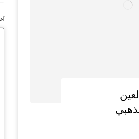
آخ
لعين