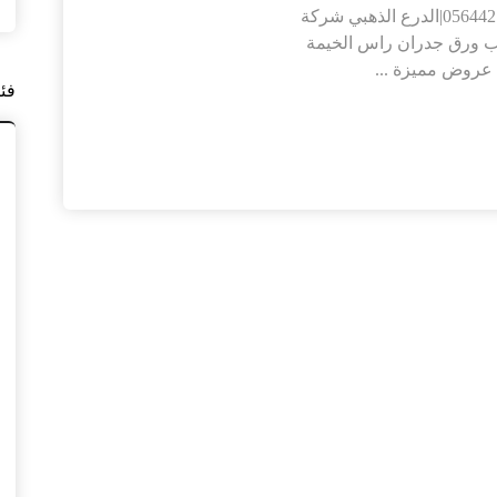
شركة تركيب ورق جدران راس الخيمة |0564421019|الدرع الذهبي شركة
 ورق جدران راس الخيمة
عروض مميزة ...
فئ