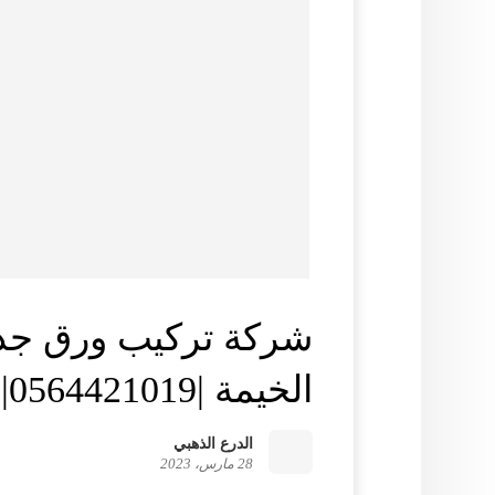
شركة تركيب ورق جد
الخيمة |0564421019|الدرع الذهبي
الدرع الذهبي
28 مارس، 2023