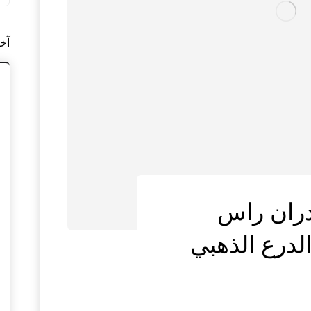
آخ
ران راس