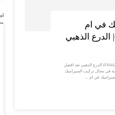
آخ
ك في ام
شركة تركيب سيراميك في ام القيوين |0564421019| الدرع الذهبي نعد افضل
ة في مجال تركيب السيراميك
يراميك في ام ...