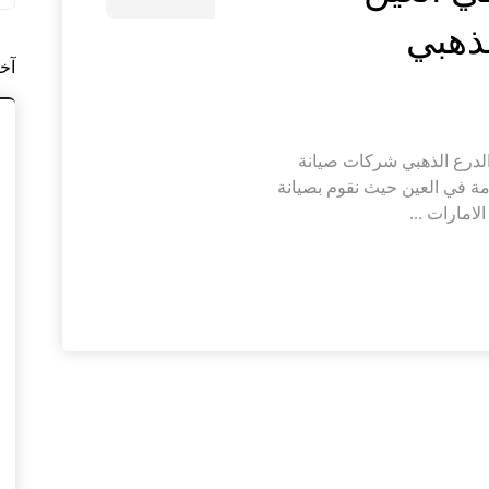
آخ
كات صيانة عامة في العين |0564421019|الدرع الذهبي شركات صيانة
 في العين حيث نقوم بصيانة
لامارات ...