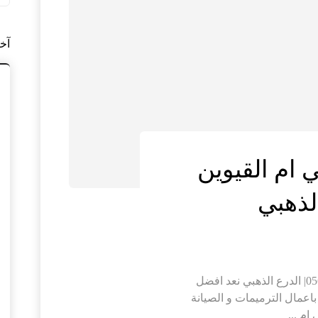
آخ
 ام القيوين
تكسير وترميم فلل في ام القيوين |0564421019| الدرع الذهبي نعد افضل
اعمال الترميمات و الصيانة
ام ...