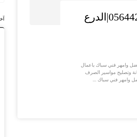
سباك في دبي |0564421019|الدرع
آخ
 الدرع الذهبي افضل وامهر فني سباك باعمال
انة وتصليح مواسير الصرف
 وامهر فني سباك ...