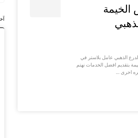
 الخيمة
آخ
ل بلاستر في راس الخيمة |0564421019|الدرع الذهبي عامل بلاستر في
مة بتقديم افضل الخدمات نهتم
 اخرى ...