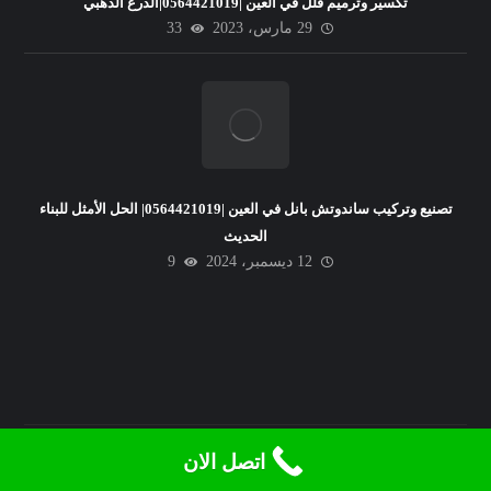
تكسير وترميم فلل في العين |0564421019|الدرع الذهبي
29 مارس، 2023
33
تصنيع وتركيب ساندوتش بانل في العين |0564421019| الحل الأمثل للبناء
الحديث
12 ديسمبر، 2024
9
اتصل الان
© حقوق النشر 2026. جميع الحقوق محفوظة.