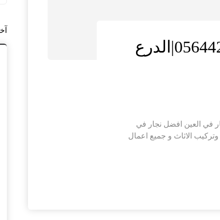
آخ
نجار في العين |0564421019|الدرع
|الدرع الذهبي نجار في العين افضل نجار في
تركيب الاثاث و جميع اعمال