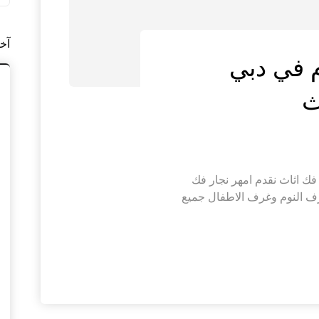
آخ
 في دبي
 وتركيب غرف نوم في دبي |0564421019| فك اثاث نقدم امهر نجار فك
ف النوم وغرف الاطفال جميع