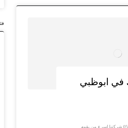
فئ
 في ابوظبي
شركة تركيب انترلوك في ابوظبي |0564421019 شركتنا اسرع من يقوم