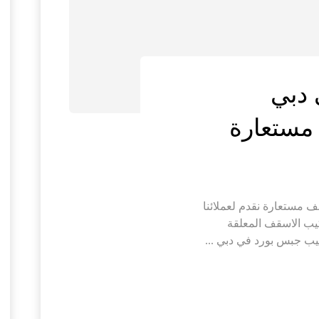
 دبي
بورد في دبي |0564421019| اسقف مستعارة نقدم لعملائنا
يب الاسقف المعلقة
يب جبس بورد في دبي ...