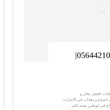
صباغ في ابوظبي |0564421019|
056| ديكورات ودهانات افضل دهان و
صباغ و دهانات في الامارات
غ في ابوظبي نقدم لكم ...