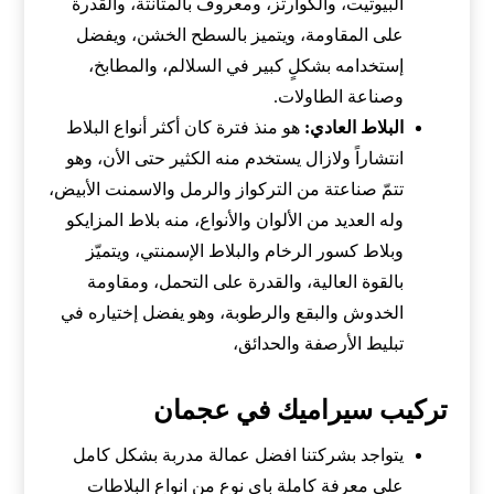
البيوتيت، والكوارتز، ومعروف بالمتانتة، والقدرة
على المقاومة، ويتميز بالسطح الخشن، ويفضل
إستخدامه بشكلٍ كبير في السلالم، والمطابخ،
وصناعة الطاولات.
البلاط العادي
:
هو منذ فترة كان أكثر أنواع البلاط
انتشاراً ولازال يستخدم منه الكثير حتى الأن، وهو
تتمّ صناعتة من التركواز والرمل والاسمنت الأبيض،
وله العديد من الألوان والأنواع، منه بلاط المزايكو
وبلاط كسور الرخام والبلاط الإسمنتي، ويتميّز
بالقوة العالية، والقدرة على التحمل، ومقاومة
الخدوش والبقع والرطوبة، وهو يفضل إختياره في
تبليط الأرصفة والحدائق،
تركيب سيراميك في عجمان
يتواجد بشركتنا افضل عمالة مدربة بشكل كامل
على معرفة كاملة باى نوع من انواع البلاطات