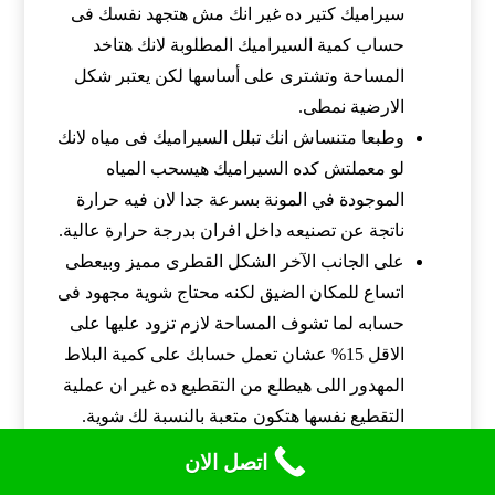
سيراميك كتير ده غير انك مش هتجهد نفسك فى
حساب كمية السيراميك المطلوبة لانك هتاخد
المساحة وتشترى على أساسها لكن يعتبر شكل
الارضية نمطى.
وطبعا متنساش انك تبلل السيراميك فى مياه لانك
لو معملتش كده السيراميك هيسحب المياه
الموجودة في المونة بسرعة جدا لان فيه حرارة
ناتجة عن تصنيعه داخل افران بدرجة حرارة عالية.
على الجانب الآخر الشكل القطرى مميز وبيعطى
اتساع للمكان الضيق لكنه محتاج شوية مجهود فى
حسابه لما تشوف المساحة لازم تزود عليها على
الاقل 15% عشان تعمل حسابك على كمية البلاط
المهدور اللى هيطلع من التقطيع ده غير ان عملية
التقطيع نفسها هتكون متعبة بالنسبة لك شوية.
اتصل الان
ماهي افضل طرق تركيب السيراميك