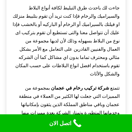
جاءت لك باحدث طرق التبليط لكافة أنواع البلاط
والسيراميك والرخام فإذا كنت تريد أن تقوم بتلبيط منزلك
او فيلتك بالسيراميك أو الرخام أو الباركيه أو بالخشب فإذا
عليك أن تتواصل معنا والتى تستطيع أن تقوم بتركيب اى
نوع من البلاط بسهوله وذلك لأن لديها مجموعة من
العمال والفنيين القادرين على التعامل مع الأمر بشكل
مثالي ومحترف تماما بدون اي مشاكل كما أن الشركه
تقوم باستخدام افضل انواع البلاطات على حسب المكان
والشكل والأثاث
تتمتع
شركة تركيب رخام في عجمان
بمجموعة من
المميزات التي جعلت لها الكثير من العملاء في منطقة
عجمان وباقي مناطق المملكة الذين يثقون بإمكانياتها
وخدماتها المتطورة وتمتاز الشركة بعدة مميزات منها
:تعتمد الشركة على استخدام مواد عالية الجودة لاتمام
اتصل الان
مهمة التركيب سواء المواد التي تستخدم للصق البلاط او