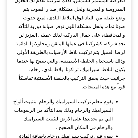
لتعرضه المستمر للشمس، لذلك شركتنا تقدم لك الحلول
المدروسة والمجربة ولحل مشكلة إصدار الصوت يتم
وضع طبقة من اللباد فوق البلاط البلدى، لمنع حدوث
صوتا تماما ولحل مشكلة اللون توفر صيانة دورية للتأكد
والمحافظة، على جمال الباركيه لذلك عميلى العزيز لن
تجد شركة، كشركتنا فى عملها المتقن ومحاولاتها الدائمة
لرضا العميل يتم تركيب بلاط الأرضيات بالطريقة الأولى
وذلك باستخدام الخلطة الأسمنتية، والتي ينصح بها عندما
يكون البلاط: سيراميك، تراكوتا، بلاط بلدي، رخام،
جرانيت حيث يحقق التركيب بالخلطة الأسمنتية تماسكاً
قوياً مع هذه المنتجات.
يقوم معلم تركيب السيراميك والرخام بتثبيت ألواح
السيراميك والرخام وذلك بعد التأكد من الرسومات
التي تم تحديدها على الارض لتثبيت السيراميك
والرخام في المكان الصحيح .
يقوم فني تركيب سيراميك ورخام بإضافة المادة