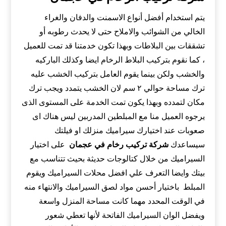
يتم استخدام أفضل أنواع الاسمنت والدفان والغراء
الخالي من الشوائب والاملاح حتى لا يحدث رطوبه أو
تشققات بين البلاطات وبهذا تكون خدمتنا قد تمت للعميل
، كما نقوم بتركيب البلاط الرخام ايضا وكذلك الباركيه
والخشب ولكن بينما يقوم العامل بتركيب الخشب عليه
ترك مساحة حوالي ٢ سم لان الخشب يتمدد ويجب ترك
مكان لتمدده وبهذا يكون تمت الخدمة على المستوى الذى
يرجوه العميل منا مع المبلطين المدربين ليس هناك اى
صعوبات عند اختيارك سيراميك منزلك او فيلتك
سيساعدك
شركة تركيب رخام في عجمان
على اختيار
السيراميك من خلال كتالوجات حديثة بحيث تتناسب مع
بيتك وايضا التعرف علي افضل محلات السيراميك ويقوم
المبلط باختيار أحسن مواد لصق السيراميك والانتهاء منه
في الوقت المحدد مهما كانت مساحة المنزل واسعة
ويفضل الوان السيراميك الفاتحة لأنها تعطي شعور