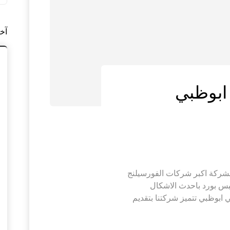
آخ
ابوظبي
ب فورسيلنج في ابوظبي |0564421019 الشركة اكبر شركات الفورسيلنج
بس بورد باحدث الاشكال
ابوظبي تتميز شركتنا بتقديم