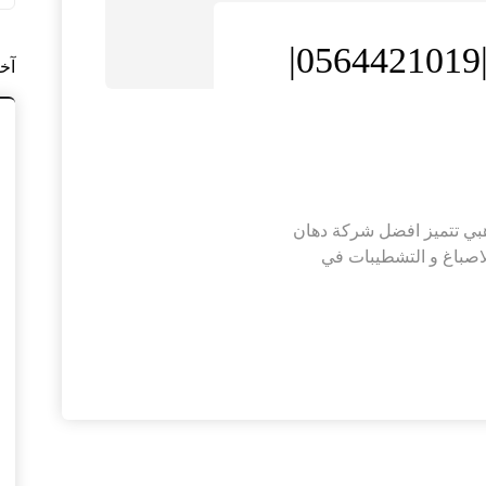
شركة دهان في دبي |0564421019|
آخ
0564421019| الدرع الذهبي تتميز افضل شركة دهان
لاصباغ و التشطيبات في